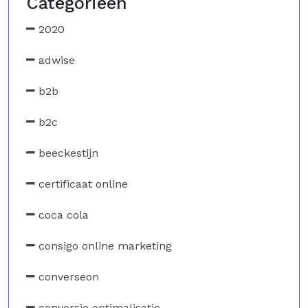
Categorieën
2020
adwise
b2b
b2c
beeckestijn
certificaat online
coca cola
consigo online marketing
converseon
conversie optimalisatie