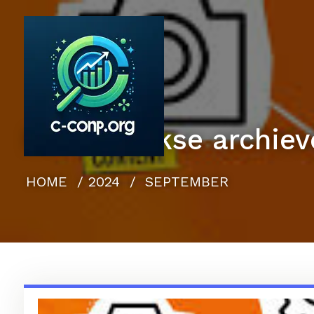
Naar
de
inhoud
gaan
Maandelijkse archie
HOME
/
2024
/
SEPTEMBER