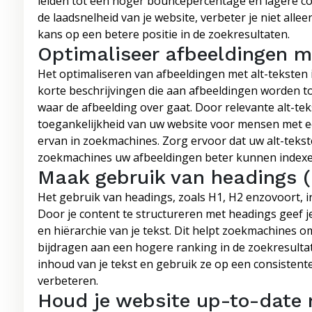
leiden tot een hoger bouncepercentage en lagere con
de laadsnelheid van je website, verbeter je niet all
kans op een betere positie in de zoekresultaten.
Optimaliseer afbeeldingen m
Het optimaliseren van afbeeldingen met alt-teksten i
korte beschrijvingen die aan afbeeldingen worden 
waar de afbeelding over gaat. Door relevante alt-tek
toegankelijkheid van uw website voor mensen met e
ervan in zoekmachines. Zorg ervoor dat uw alt-tekst
zoekmachines uw afbeeldingen beter kunnen indexe
Maak gebruik van headings (H1
Het gebruik van headings, zoals H1, H2 enzovoort, in
Door je content te structureren met headings geef 
en hiërarchie van je tekst. Dit helpt zoekmachines o
bijdragen aan een hogere ranking in de zoekresultat
inhoud van je tekst en gebruik ze op een consistent
verbeteren.
Houd je website up-to-date