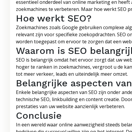
essentieel onderdeel van online marketing en heeft 
zoekmachines te verbeteren. Maar hoe werkt SEO pre
Hoe werkt SEO?
Zoekmachines zoals Google gebruiken complexe alg
relevant zijn voor specifieke zoekopdrachten. SEO o
worden toegepast om ervoor te zorgen dat een websi
Waarom is SEO belangrij
SEO is belangrijk omdat het ervoor zorgt dat uw web
hoger te ranken in zoekmachines, vergroot u de kan
tot meer verkeer, leads en uiteindelijk meer omzet.
Belangrijke aspecten va
Enkele belangrijke aspecten van SEO zijn onder and
technische SEO, linkbuilding en content creatie. Doo
prestaties van uw website aanzienlijk verbeteren.
Conclusie
In een wereld waar online aanwezigheid steeds bela
bedrijven die succesvol willen zijn op het internet. 