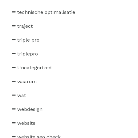
technische optimalisatie
traject
triple pro
triplepro
Uncategorized
waarom
wat
webdesign
website
website seo check