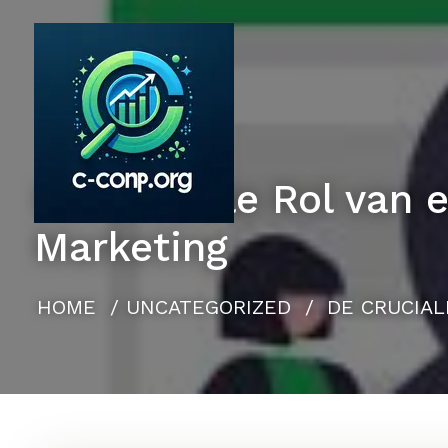
Naar
de
inhoud
gaan
De Cruciale Rol van 
Marketing
HOME
/
UNCATEGORIZED
/
DE CRUCIAL