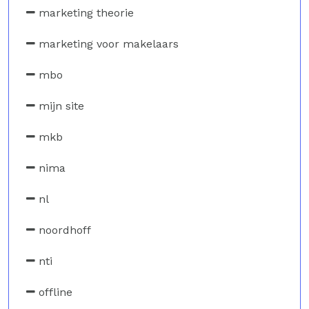
marketing theorie
marketing voor makelaars
mbo
mijn site
mkb
nima
nl
noordhoff
nti
offline