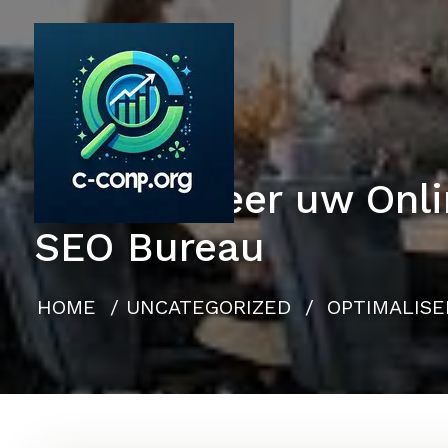
Naar
de
inhoud
gaan
Optimaliseer uw Onli
SEO Bureau
HOME
/
UNCATEGORIZED
/
OPTIMALISE