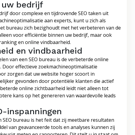
 uw bedrijf
rijf door complexe en tijdrovende SEO taken uit
hineoptimalisatie aan experts, kunt u zich als
 het bureau zich bezighoudt met het verbeteren van de
alleen voor efficiëntie binnen uw bedrijf, maar ook
ranking en online vindbaarheid.
heid en vindbaarheid
elen van een SEO bureau is de verbeterde online
n. Door effectieve zoekmachineoptimalisatie
oor zorgen dat uw website hoger scoort in
ijker gevonden door potentiële klanten die actief
eterde online zichtbaarheid leidt niet alleen tot
otere kans op het genereren van waardevolle leads
O-inspanningen
 SEO bureau is het feit dat zij meetbare resultaten
el van geavanceerde tools en analyses kunnen zij
eurig meten en rapporteren. Dit stelt u in staat om