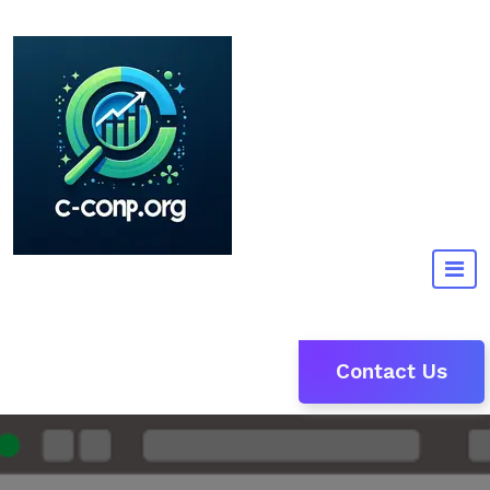
Naar
de
inhoud
gaan
Contact Us