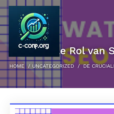
Naar
de
inhoud
gaan
De Cruciale Rol van S
HOME
/
UNCATEGORIZED
/
DE CRUCIAL