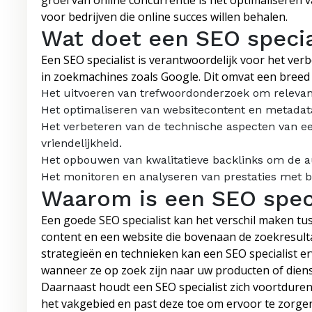
groei van online concurrentie is het optimaliseren
voor bedrijven die online succes willen behalen.
Wat doet een SEO specia
Een SEO specialist is verantwoordelijk voor het ver
in zoekmachines zoals Google. Dit omvat een breed 
Het uitvoeren van trefwoordonderzoek om relevant
Het optimaliseren van websitecontent en metadat
Het verbeteren van de technische aspecten van ee
vriendelijkheid.
Het opbouwen van kwalitatieve backlinks om de au
Het monitoren en analyseren van prestaties met be
Waarom is een SEO speci
Een goede SEO specialist kan het verschil maken tus
content en een website die bovenaan de zoekresult
strategieën en technieken kan een SEO specialist e
wanneer ze op zoek zijn naar uw producten of diens
Daarnaast houdt een SEO specialist zich voortdure
het vakgebied en past deze toe om ervoor te zorgen 