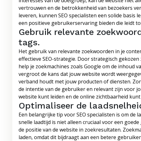
interesses van de doelgroep, kan de website niet a
vertrouwen en de betrokkenheid van bezoekers ver
leveren, kunnen SEO specialisten een solide basis 
een positieve gebruikerservaring bieden die leidt t
Gebruik relevante zoekwoord
tags.
Het gebruik van relevante zoekwoorden in je conten
effectieve SEO-strategie. Door strategisch gekoze
help je zoekmachines zoals Google om de inhoud van 
vergroot de kans dat jouw website wordt weergege
verband houdt met jouw producten of diensten. Zor
de intentie van de gebruiker en relevant zijn voor jo
website kunt leiden en de online zichtbaarheid kunt
Optimaliseer de laadsnelhei
Een belangrijke tip voor SEO specialisten is om de l
snelle laadtijd is niet alleen cruciaal voor een goe
de positie van de website in zoekresultaten. Zoekm
laden, omdat dit bijdraagt aan een betere gebruike