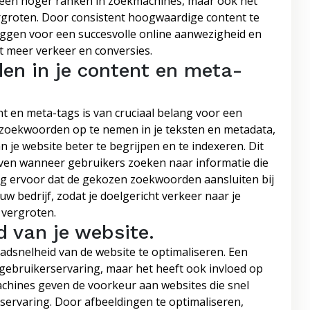
lleen hoger ranken in zoekmachines, maar ook het
groten. Door consistent hoogwaardige content te
leggen voor een succesvolle online aanwezigheid en
ot meer verkeer en conversies.
en in je content en meta-
t en meta-tags is van cruciaal belang voor een
n zoekwoorden op te nemen in je teksten en metadata,
je website beter te begrijpen en te indexeren. Dit
ven wanneer gebruikers zoeken naar informatie die
g ervoor dat de gekozen zoekwoorden aansluiten bij
uw bedrijf, zodat je doelgericht verkeer naar je
 vergroten.
d van je website.
aadsnelheid van de website te optimaliseren. Een
de gebruikerservaring, maar het heeft ook invloed op
achines geven de voorkeur aan websites die snel
rservaring. Door afbeeldingen te optimaliseren,