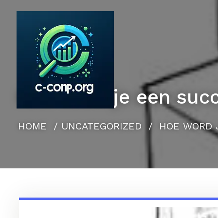
Naar
de
inhoud
gaan
Hoe word je een succ
HOME
/
UNCATEGORIZED
/
HOE WORD J