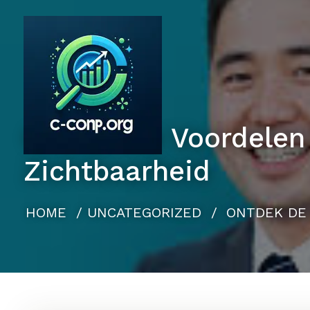
Naar
de
inhoud
gaan
Ontdek de Voordelen
Zichtbaarheid
HOME
/
UNCATEGORIZED
/
ONTDEK DE 