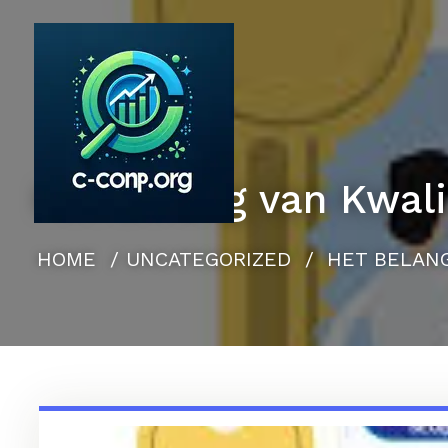
Naar
de
inhoud
gaan
Het Belang van Kwali
HOME
/
UNCATEGORIZED
/
HET BELANG