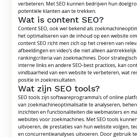
verbeteren. Met SEO kunnen bedrijven hun doelgro
potentiële klanten aan te trekken.
Wat is content SEO?
Content SEO, ook wel bekend als zoekmachineoptimal
het optimaliseren van de inhoud op een website om
content SEO richt men zich op het creëren van rele
afbeeldingen en video’s die niet alleen aantrekkeli
rankingcriteria van zoekmachines. Door strategisc
interne links en andere SEO-best practices, kan co
vindbaarheid van een website te verbeteren, wat re
positie in zoekresultaten.
Wat zijn SEO tools?
SEO tools zijn softwareprogramma’s of online plat
van zoekmachineoptimalisatie te analyseren, beher
inzichten en functionaliteiten die webmasters en m
websites voor zoekmachines. Met SEO tools kunne
uitvoeren, de prestaties van hun website volgen, t
en concurrentieanalyses uitvoeren. Door gebruik t