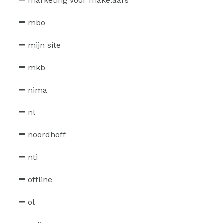
marketing voor makelaars
mbo
mijn site
mkb
nima
nl
noordhoff
nti
offline
ol