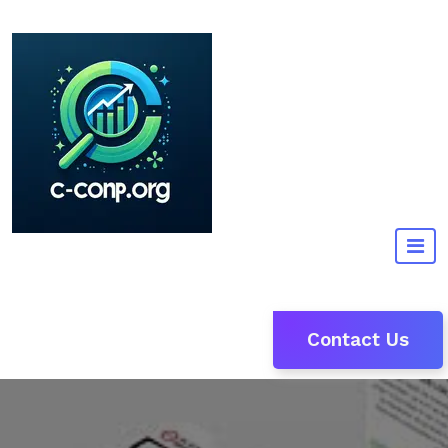
Naar
de
inhoud
gaan
Contact Us