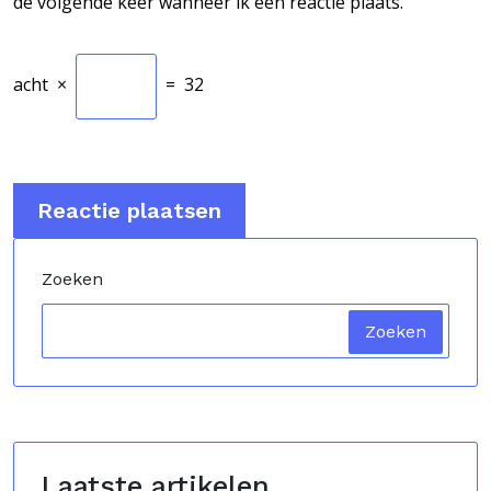
de volgende keer wanneer ik een reactie plaats.
acht
×
=
32
Zoeken
Zoeken
Laatste artikelen