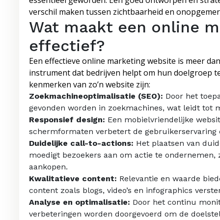
essentieel geworden. Een goed ontworpen en strate
verschil maken tussen zichtbaarheid en onopgemerkt 
Wat maakt een online m
effectief?
Een effectieve online marketing website is meer dan a
instrument dat bedrijven helpt om hun doelgroep te
kenmerken van zo’n website zijn:
Zoekmachineoptimalisatie (SEO):
Door het toep
gevonden worden in zoekmachines, wat leidt tot m
Responsief design:
Een mobielvriendelijke websit
schermformaten verbetert de gebruikerservaring 
Duidelijke call-to-actions:
Het plaatsen van duide
moedigt bezoekers aan om actie te ondernemen, z
aankopen.
Kwalitatieve content:
Relevantie en waarde bied
content zoals blogs, video’s en infographics verst
Analyse en optimalisatie:
Door het continu monit
verbeteringen worden doorgevoerd om de doelstel