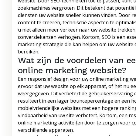
website. Door SEO-technieken toe te passen, kunt u
zoekmachines vergroten. Dit betekent dat potentiël
diensten uw website sneller kunnen vinden. Door r
content te creëren, technische aspecten te optimali
u niet alleen meer verkeer naar uw website trekke
conversiekansen verhogen. Kortom, SEO is een esse
marketing strategie die kan helpen om uw website e
bereiken.
Wat zijn de voordelen van ee
online marketing website?
Een responsief design voor uw online marketing webs
ervoor dat uw website op elk apparaat, of het nu e
weergegeven. Dit verbetert de gebruikerservaring 
resulteert in een lager bouncepercentage en een h
mobielvriendelijke websites met een hogere ranking
vindbaarheid van uw site verbetert. Kortom, een res
online marketing activiteiten door te zorgen voor 
verschillende apparaten.