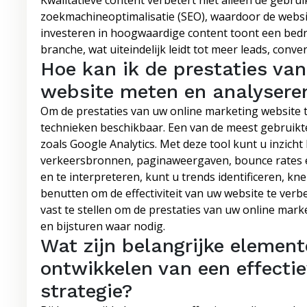
Kwalitatieve content verbetert niet alleen de gebrui
zoekmachineoptimalisatie (SEO), waardoor de websit
investeren in hoogwaardige content toont een bedrij
branche, wat uiteindelijk leidt tot meer leads, conver
Hoe kan ik de prestaties van
website meten en analysere
Om de prestaties van uw online marketing website te
technieken beschikbaar. Een van de meest gebruikt
zoals Google Analytics. Met deze tool kunt u inzicht 
verkeersbronnen, paginaweergaven, bounce rates e
en te interpreteren, kunt u trends identificeren, 
benutten om de effectiviteit van uw website te verb
vast te stellen om de prestaties van uw online ma
en bijsturen waar nodig.
Wat zijn belangrijke element
ontwikkelen van een effecti
strategie?