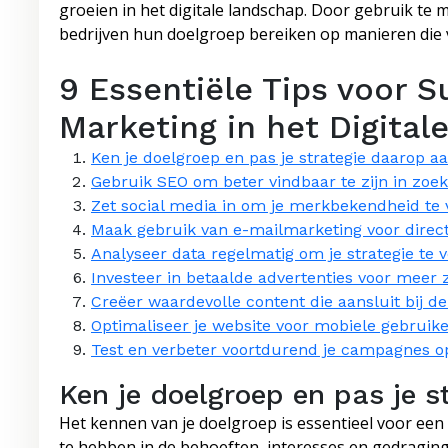
groeien in het digitale landschap. Door gebruik te 
bedrijven hun doelgroep bereiken op manieren di
9 Essentiële Tips voor S
Marketing in het Digitale
Ken je doelgroep en pas je strategie daarop aa
Gebruik SEO om beter vindbaar te zijn in zoe
Zet social media in om je merkbekendheid te 
Maak gebruik van e-mailmarketing voor direct
Analyseer data regelmatig om je strategie te 
Investeer in betaalde advertenties voor meer 
Creëer waardevolle content die aansluit bij de
Optimaliseer je website voor mobiele gebruike
Test en verbeter voortdurend je campagnes op
Ken je doelgroep en pas je s
Het kennen van je doelgroep is essentieel voor een 
te hebben in de behoeften, interesses en gedragin