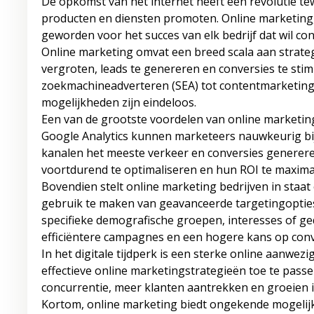
De opkomst van het internet heeft een revolutie t
producten en diensten promoten. Online marketing, 
geworden voor het succes van elk bedrijf dat wil co
Online marketing omvat een breed scala aan strat
vergroten, leads te genereren en conversies te sti
zoekmachineadverteren (SEA) tot contentmarketing,
mogelijkheden zijn eindeloos.
Een van de grootste voordelen van online marketing
Google Analytics kunnen marketeers nauwkeurig b
kanalen het meeste verkeer en conversies genereren.
voortdurend te optimaliseren en hun ROI te maxima
Bovendien stelt online marketing bedrijven in staat
gebruik te maken van geavanceerde targetingopti
specifieke demografische groepen, interesses of ge
efficiëntere campagnes en een hogere kans op conv
In het digitale tijdperk is een sterke online aanwezi
effectieve online marketingstrategieën toe te pass
concurrentie, meer klanten aantrekken en groeien 
Kortom, online marketing biedt ongekende mogelijk