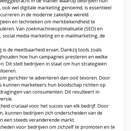
eweeggebracht in de manier waarop bedrijven hun
ook wel digitale marketing genoemd, is essentieel
ncurreren in de moderne zakelijke wereld.
egieën en technieken om merkbekendheid te
muleren. Van zoekmachineoptimalisatie (SEO) en
 social media marketing en e-mailmarketing, de
 is de meetbaarheid ervan. Dankzij tools zoals
ijhouden hoe hun campagnes presteren en welke
 Dit stelt bedrijven in staat om hun strategieën
liseren.
 om gerichter te adverteren dan ooit tevoren. Door
es kunnen marketeers hun boodschap richten op
dragingen van consumenten. Dit resulteert in
ersie.
gheid cruciaal voor het succes van elk bedrijf. Door
en, kunnen bedrijven zich onderscheiden van de
in een steeds veranderende markt.
heden voor bedrijven om zichzelf te promoten en te