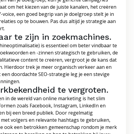
aat om het kiezen van de juiste kanalen, het creëren
voice, een goed begrip van je doelgroep stelt je in
laties op te bouwen. Pas dus altijd je strategie aan
rt.
ar te zijn in zoekmachines.
ineoptimalisatie) is essentieel om beter vindbaar te
zoekwoorden en -zinnen strategisch te gebruiken, de
litatieve content te creëren, vergroot je de kans dat
. Hierdoor trek je meer organisch verkeer aan en
t een doordachte SEO-strategie leg je een stevige
anningen.
erkbekendheid te vergroten.
n in de wereld van online marketing is het slim
latformen zoals Facebook, Instagram, LinkedIn en
n bij een breed publiek. Door regelmatig
n met volgers en relevante hashtags te gebruiken,
uw je ook een betrokken gemeenschap rondom je merk