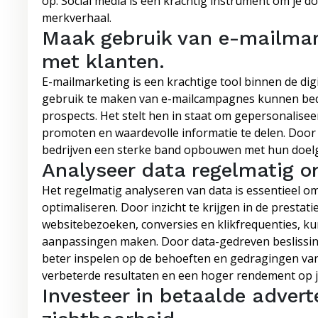
op. Social media is een krachtig instrument om je d
merkverhaal.
Maak gebruik van e-mailmark
met klanten.
E-mailmarketing is een krachtige tool binnen de dig
gebruik te maken van e-mailcampagnes kunnen bedr
prospects. Het stelt hen in staat om gepersonalisee
promoten en waardevolle informatie te delen. Door 
bedrijven een sterke band opbouwen met hun doelg
Analyseer data regelmatig om
Het regelmatig analyseren van data is essentieel om
optimaliseren. Door inzicht te krijgen in de prestat
websitebezoeken, conversies en klikfrequenties, kun
aanpassingen maken. Door data-gedreven beslissing
beter inspelen op de behoeften en gedragingen van j
verbeterde resultaten en een hoger rendement op j
Investeer in betaalde advert