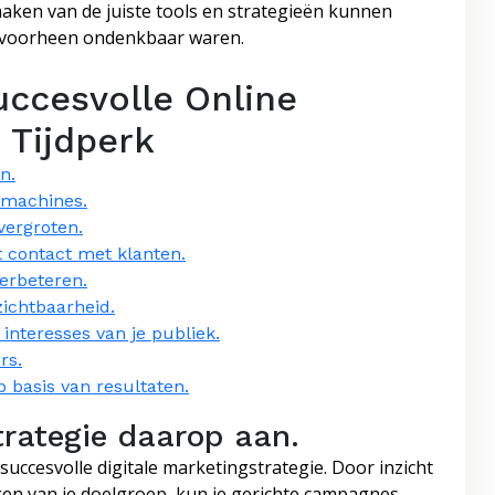
maken van de juiste tools en strategieën kunnen
e voorheen ondenkbaar waren.
uccesvolle Online
 Tijdperk
n.
kmachines.
vergroten.
 contact met klanten.
verbeteren.
zichtbaarheid.
 interesses van je publiek.
rs.
 basis van resultaten.
trategie daarop aan.
succesvolle digitale marketingstrategie. Door inzicht
gen van je doelgroep, kun je gerichte campagnes