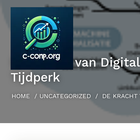
Naar
de
inhoud
gaan
De Kracht van Digital
Tijdperk
HOME
/
UNCATEGORIZED
/
DE KRACHT 