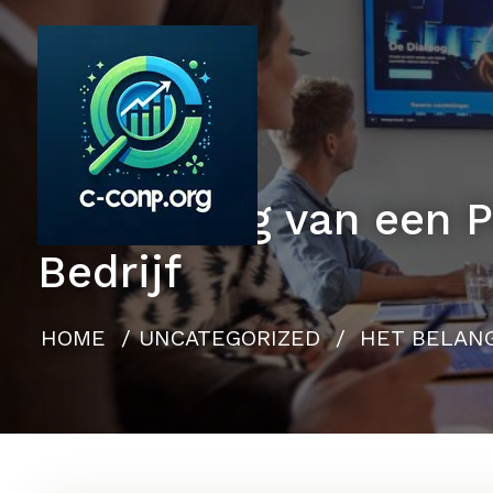
Naar
de
inhoud
gaan
Het Belang van een 
Bedrijf
HOME
/
UNCATEGORIZED
/
HET BELAN