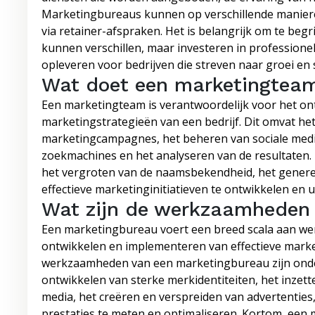
Marketingbureaus kunnen op verschillende manieren
via retainer-afspraken. Het is belangrijk om te be
kunnen verschillen, maar investeren in professione
opleveren voor bedrijven die streven naar groei en
Wat doet een marketingtea
Een marketingteam is verantwoordelijk voor het o
marketingstrategieën van een bedrijf. Dit omvat het
marketingcampagnes, het beheren van sociale media
zoekmachines en het analyseren van de resultaten. 
het vergroten van de naamsbekendheid, het genere
effectieve marketinginitiatieven te ontwikkelen en u
Wat zijn de werkzaamheden 
Een marketingbureau voert een breed scala aan wer
ontwikkelen en implementeren van effectieve mark
werkzaamheden van een marketingbureau zijn onder
ontwikkelen van sterke merkidentiteiten, het inzett
media, het creëren en verspreiden van advertenties
prestaties te meten en optimaliseren. Kortom, een m