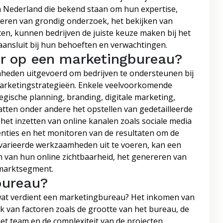
 Nederland die bekend staan om hun expertise,
tvoeren van grondig onderzoek, het bekijken van
ten, kunnen bedrijven de juiste keuze maken bij het
aansluit bij hun behoeften en verwachtingen.
r op een marketingbureau?
eden uitgevoerd om bedrijven te ondersteunen bij
marketingstrategieën. Enkele veelvoorkomende
ische planning, branding, digitale marketing,
tten onder andere het opstellen van gedetailleerde
 het inzetten van online kanalen zoals sociale media
enties en het monitoren van de resultaten om de
evarieerde werkzaamheden uit te voeren, kan een
n van hun online zichtbaarheid, het genereren van
n marktsegment.
bureau?
 wat verdient een marketingbureau? Het inkomen van
k van factoren zoals de grootte van het bureau, de
t team en de complexiteit van de projecten.