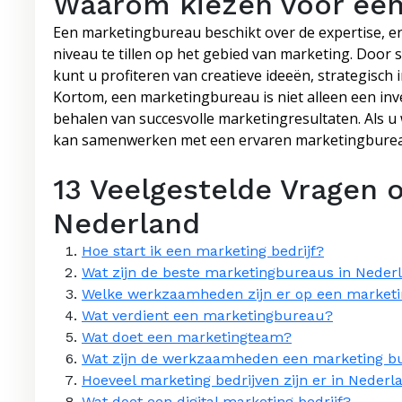
Waarom kiezen voor ee
Een marketingbureau beschikt over de expertise, e
niveau te tillen op het gebied van marketing. Door
kunt u profiteren van creatieve ideeën, strategisch 
Kortom, een marketingbureau is niet alleen een inve
behalen van succesvolle marketingresultaten. Als u w
kan samenwerken met een ervaren marketingbureau
13 Veelgestelde Vragen 
Nederland
Hoe start ik een marketing bedrijf?
Wat zijn de beste marketingbureaus in Neder
Welke werkzaamheden zijn er op een market
Wat verdient een marketingbureau?
Wat doet een marketingteam?
Wat zijn de werkzaamheden een marketing b
Hoeveel marketing bedrijven zijn er in Nederl
Wat doet een digital marketing bedrijf?