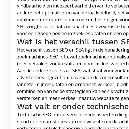
vindbaarheid en indexeerbaarheid ervan te verbete
andere het optimaliseren van de laadsnelheid, het 
implementeren van schone code en het zorgen voor
SEO zorgt ervoor dat zoekmachines uw website bete
voor een goede positie in zoekresultaten en een o
Wat is het verschil tussen 
Het verschil tussen SEO en SEA ligt in de benaderin
zoekmachines. SEO, oftewel zoekmachineoptimalisati
(niet-betaalde) zoekresultaten door middel van techn
Aan de andere kant staat SEA, wat staat voor zoekm
advertenties ingezet om bovenaan de zoekresultaten 
langetermijnresultaten en organisch verkeer, biedt 
combineren van beide strategieën kan een krachtig
versterken en meer verkeer naar uw website te gen
Wat valt er onder technisch
Technische SEO omvat verschillende aspecten die ger
structuur en prestaties van een website om de zich
verbeteren. Enkele belangrijke onderdelen van tech