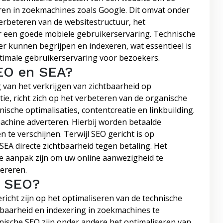
ren in zoekmachines zoals Google. Dit omvat onder
verbeteren van de websitestructuur, het
 een goede mobiele gebruikerservaring. Technische
r kunnen begrijpen en indexeren, wat essentieel is
ptimale gebruikerservaring voor bezoekers.
SEO en SEA?
g van het verkrijgen van zichtbaarheid op
e, richt zich op het verbeteren van de organische
ische optimalisaties, contentcreatie en linkbuilding.
achine adverteren. Hierbij worden betaalde
te verschijnen. Terwijl SEO gericht is op
SEA directe zichtbaarheid tegen betaling. Het
e aanpak zijn om uw online aanwezigheid te
ereren.
e SEO?
icht zijn op het optimaliseren van de technische
tbaarheid en indexering in zoekmachines te
nische SEO zijn onder andere het optimaliseren van