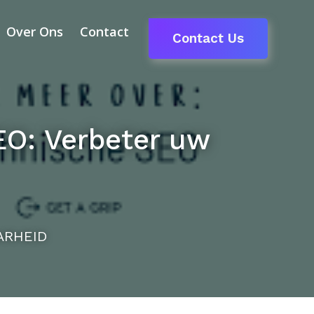
Over Ons
Contact
Contact Us
EO: Verbeter uw
ARHEID