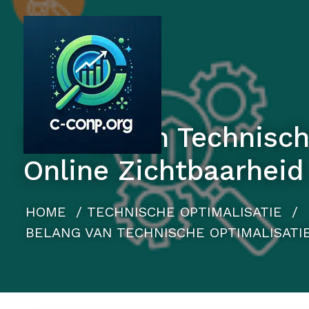
Naar
de
inhoud
gaan
Belang van Technisch
Online Zichtbaarheid
HOME
/
TECHNISCHE OPTIMALISATIE
/
BELANG VAN TECHNISCHE OPTIMALISATI