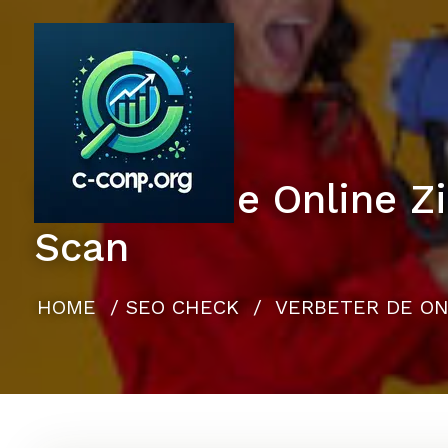
Naar
de
inhoud
gaan
Verbeter de Online 
Scan
HOME
/
SEO CHECK
/
VERBETER DE ON