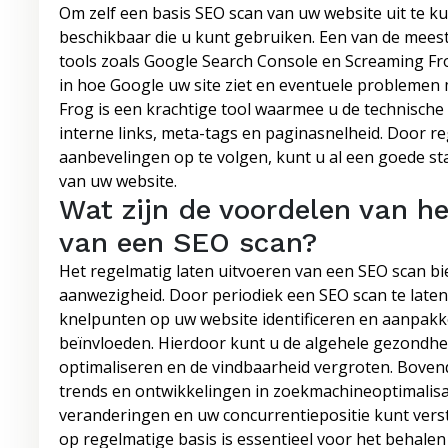
Om zelf een basis SEO scan van uw website uit te k
beschikbaar die u kunt gebruiken. Een van de meest 
tools zoals Google Search Console en Screaming Fro
in hoe Google uw site ziet en eventuele probleme
Frog is een krachtige tool waarmee u de technische
interne links, meta-tags en paginasnelheid. Door r
aanbevelingen op te volgen, kunt u al een goede s
van uw website.
Wat zijn de voordelen van he
van een SEO scan?
Het regelmatig laten uitvoeren van een SEO scan bi
aanwezigheid. Door periodiek een SEO scan te laten
knelpunten op uw website identificeren en aanpakk
beïnvloeden. Hierdoor kunt u de algehele gezondhe
optimaliseren en de vindbaarheid vergroten. Bovend
trends en ontwikkelingen in zoekmachineoptimalisat
veranderingen en uw concurrentiepositie kunt vers
op regelmatige basis is essentieel voor het behale