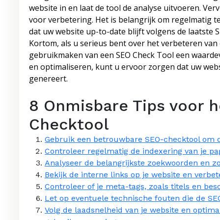
website in en laat de tool de analyse uitvoeren. V
voor verbetering. Het is belangrijk om regelmatig 
dat uw website up-to-date blijft volgens de laatste S
Kortom, als u serieus bent over het verbeteren van 
gebruikmaken van een SEO Check Tool een waardevol
en optimaliseren, kunt u ervoor zorgen dat uw web
genereert.
8 Onmisbare Tips voor h
Checktool
Gebruik een betrouwbare SEO-checktool om de 
Controleer regelmatig de indexering van je pag
Analyseer de belangrijkste zoekwoorden en zor
Bekijk de interne links op je website en verbe
Controleer of je meta-tags, zoals titels en besch
Let op eventuele technische fouten die de SE
Volg de laadsnelheid van je website en optima