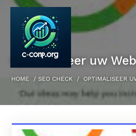
Naar
de
inhoud
gaan
Optimaliseer uw Web
HOME
/
SEO CHECK
/
OPTIMALISEER U