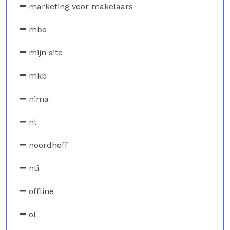
marketing voor makelaars
mbo
mijn site
mkb
nima
nl
noordhoff
nti
offline
ol