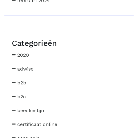
februari 2024
Categorieën
2020
adwise
b2b
b2c
beeckestijn
certificaat online