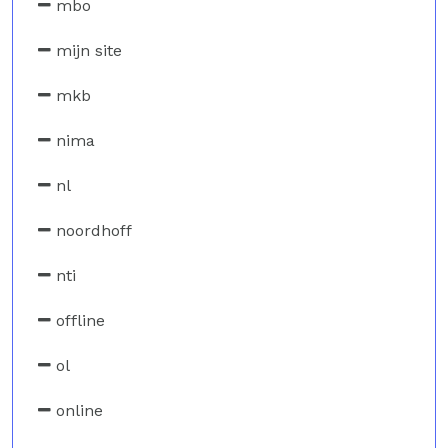
mbo
mijn site
mkb
nima
nl
noordhoff
nti
offline
ol
online