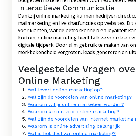
budgetten instellen en betalen voor resultaten, w
Interactieve Communicatie
Dankzij online marketing kunnen bedrijven direct 
mailmarketing en live chatfuncties op websites. Dit 
voor klanten, wat de betrokkenheid en loyaliteit ka
Kortom, online marketing biedt talloze voordelen vo
digitale tijdperk. Door slim gebruik te maken van 
merkbekendheid vergroten, leads genereren en uite
Veelgestelde Vragen ove
Online Marketing
Wat levert online marketing op?
Wat zijn de voordelen van online marketing?
Waarom wil je online marketeer worden?
Waarom kiezen voor online marketing?
Wat zijn de voordelen van internet marketing
Waarom is online advertising belangrijk?
Wat is het doel van online marketing?