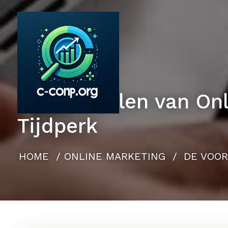
Naar
de
inhoud
gaan
De Voordelen van Onl
Tijdperk
HOME
/
ONLINE MARKETING
/
DE VOOR