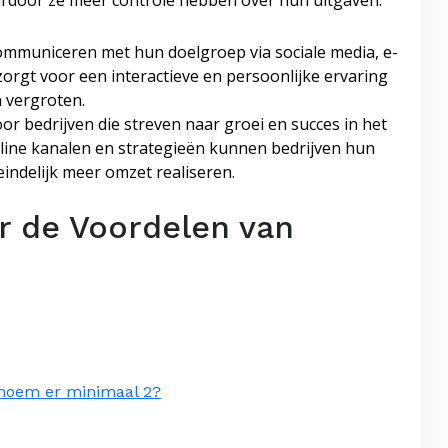
aardoor ze meer controle hebben over hun uitgaven.
communiceren met hun doelgroep via sociale media, e-
zorgt voor een interactieve en persoonlijke ervaring
n vergroten.
or bedrijven die streven naar groei en succes in het
online kanalen en strategieën kunnen bedrijven hun
indelijk meer omzet realiseren.
r de Voordelen van
 noem er minimaal 2?