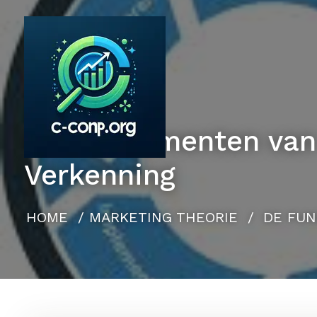
Naar
de
inhoud
gaan
De Fundamenten van 
Verkenning
HOME
/
MARKETING THEORIE
/
DE FUN