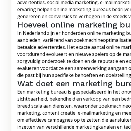
advertenties, social media marketing, e-mailmarket
ervaring helpen online marketing bureaus bedrijven
genereren en conversies te verhogen in de steeds v
Hoeveel online marketing bur
In Nederland zijn er honderden online marketing bu
aanbieden, variërend van zoekmachineoptimalisatie
betaalde advertenties. Het exacte aantal online ma
voortdurend evolueert en nieuwe spelers op de mar
zorgvuldig onderzoek te doen en de reputatie en e
evalueren voordat ze een samenwerking aangaan om 
die past bij hun specifieke behoeften en doelstellin
Wat doet een marketing bur
Een marketing bureau is gespecialiseerd in het ont
zichtbaarheid, bekendheid en verkoop van een bedr
breed scala aan diensten, waaronder zoekmachineopt
marketing, content creatie, e-mailmarketing en mee
om effectieve campagnes op te zetten die aansluiten 
inzetten van verschillende marketingkanalen en te