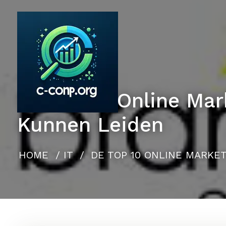
Naar
de
inhoud
gaan
De Top 10 Online Mar
Kunnen Leiden
HOME
/
IT
/
DE TOP 10 ONLINE MARKE