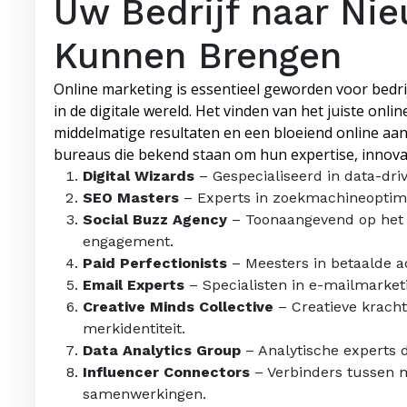
Uw Bedrijf naar Ni
Kunnen Brengen
Online marketing is essentieel geworden voor bedrij
in de digitale wereld. Het vinden van het juiste on
middelmatige resultaten en een bloeiend online aan
bureaus die bekend staan om hun expertise, innova
Digital Wizards
– Gespecialiseerd in data-dr
SEO Masters
– Experts in zoekmachineoptima
Social Buzz Agency
– Toonaangevend op het 
engagement.
Paid Perfectionists
– Meesters in betaalde ad
Email Experts
– Specialisten in e-mailmarketi
Creative Minds Collective
– Creatieve kracht
merkidentiteit.
Data Analytics Group
– Analytische experts d
Influencer Connectors
– Verbinders tussen m
samenwerkingen.