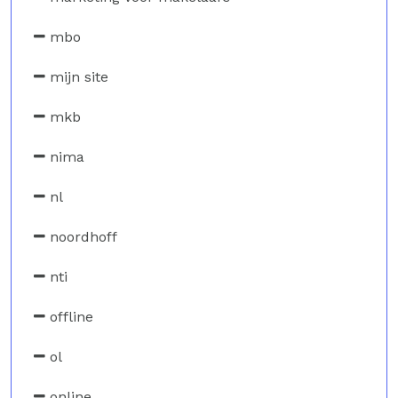
mbo
mijn site
mkb
nima
nl
noordhoff
nti
offline
ol
online