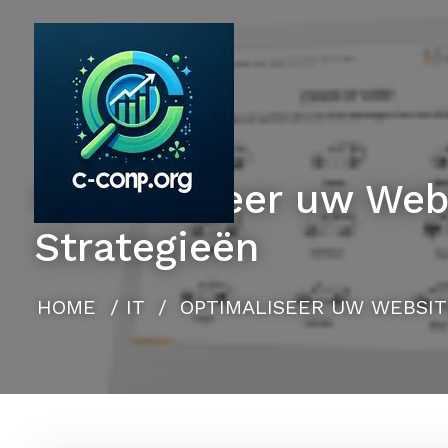
Naar
de
inhoud
gaan
Optimaliseer uw Webs
Strategieën
HOME
/
IT
/
OPTIMALISEER UW WEBSIT