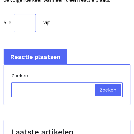
5
×
=
vijf
Zoeken
Zoeken
Laatste artikelen