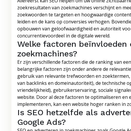
Allereerst kan SEO helpen om uw online zichtbaarh
zoekresultaten van zoekmachines verschijnt en meer
zoekwoorden te targeten en hoogwaardige content t
leiden en de kans op conversies verhogen. Bovendie
opbouwen van geloofwaardigheid en autoriteit voor
concurrentievoordeel in de digitale wereld.
Welke factoren beïnvloeden 
zoekmachines?
Er zijn verschillende factoren die de ranking van e
belangrijke factoren zijn onder andere de relevantie
gebruik van relevante trefwoorden en zoektermen, 
van backlinks en domeinautoriteit), de technische op
vriendelijkheid), gebruikerservaring, sociale sign
website. Door al deze factoren te optimaliseren en
implementeren, kan een website hoger ranken in z
Is SEO hetzelfde als advert
Google Ads?
SEO en adverteren in zoekmachines zoals Google Ad