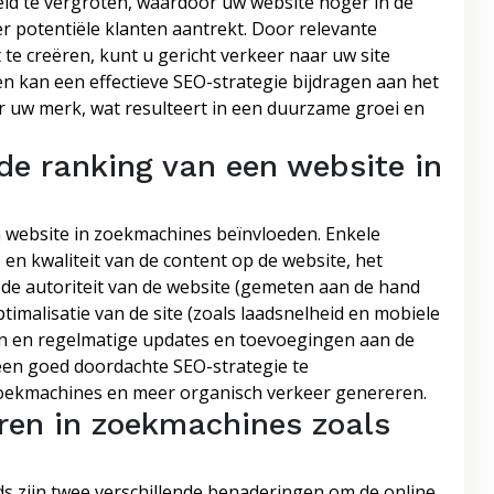
eid te vergroten, waardoor uw website hoger in de
 potentiële klanten aantrekt. Door relevante
e creëren, kunt u gericht verkeer naar uw site
n kan een effectieve SEO-strategie bijdragen aan het
 uw merk, wat resulteert in een duurzame groei en
de ranking van een website in
en website in zoekmachines beïnvloeden. Enkele
 en kwaliteit van de content op de website, het
de autoriteit van de website (gemeten aan de hand
timalisatie van de site (zoals laadsnelheid en mobiele
alen en regelmatige updates en toevoegingen aan de
 een goed doordachte SEO-strategie te
oekmachines en meer organisch verkeer genereren.
eren in zoekmachines zoals
s zijn twee verschillende benaderingen om de online