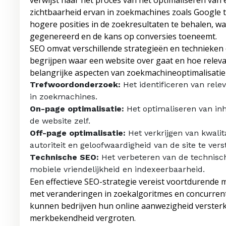
verwijst naar het proces van het optimaliseren van
zichtbaarheid ervan in zoekmachines zoals Google te
hogere posities in de zoekresultaten te behalen, 
gegenereerd en de kans op conversies toeneemt.
SEO omvat verschillende strategieën en technieken
begrijpen waar een website over gaat en hoe releva
belangrijke aspecten van zoekmachineoptimalisatie 
Trefwoordonderzoek:
Het identificeren van rele
in zoekmachines.
On-page optimalisatie:
Het optimaliseren van inho
de website zelf.
Off-page optimalisatie:
Het verkrijgen van kwalit
autoriteit en geloofwaardigheid van de site te vers
Technische SEO:
Het verbeteren van de technisch
mobiele vriendelijkheid en indexeerbaarheid.
Een effectieve SEO-strategie vereist voortdurende m
met veranderingen in zoekalgoritmes en concurrent
kunnen bedrijven hun online aanwezigheid verster
merkbekendheid vergroten.