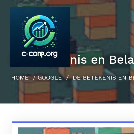
Naar
de
inhoud
gaan
De Betekenis en Bel
HOME
/
GOOGLE
/
DE BETEKENIS EN B