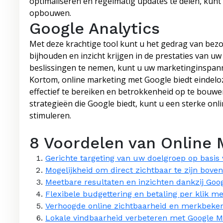
optimaliseren en regelmatig updates te delen, kunt
opbouwen.
Google Analytics
Met deze krachtige tool kunt u het gedrag van bez
bijhouden en inzicht krijgen in de prestaties van
beslissingen te nemen, kunt u uw marketinginspann
Kortom, online marketing met Google biedt eindel
effectief te bereiken en betrokkenheid op te bouwe
strategieën die Google biedt, kunt u een sterke on
stimuleren.
8 Voordelen van Online
Gerichte targeting van uw doelgroep op basis
Mogelijkheid om direct zichtbaar te zijn bove
Meetbare resultaten en inzichten dankzij Goog
Flexibele budgettering en betaling per klik m
Verhoogde online zichtbaarheid en merkbeke
Lokale vindbaarheid verbeteren met Google Mi