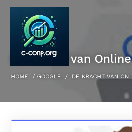
Naar
de
inhoud
gaan
De Kracht van Online
HOME
/
GOOGLE
/
DE KRACHT VAN ONL