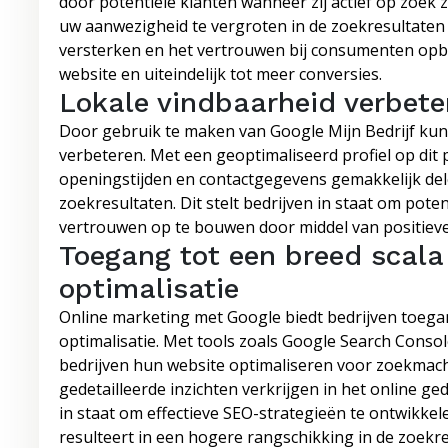
door potentiële klanten wanneer zij actief op zoek 
uw aanwezigheid te vergroten in de zoekresultaten
versterken en het vertrouwen bij consumenten opb
website en uiteindelijk tot meer conversies.
Lokale vindbaarheid verbete
Door gebruik te maken van Google Mijn Bedrijf kunn
verbeteren. Met een geoptimaliseerd profiel op dit 
openingstijden en contactgegevens gemakkelijk del
zoekresultaten. Dit stelt bedrijven in staat om pote
vertrouwen op te bouwen door middel van positieve
Toegang tot een breed scala
optimalisatie
Online marketing met Google biedt bedrijven toegan
optimalisatie. Met tools zoals Google Search Conso
bedrijven hun website optimaliseren voor zoekmach
gedetailleerde inzichten verkrijgen in het online ge
in staat om effectieve SEO-strategieën te ontwikkel
resulteert in een hogere rangschikking in de zoekr