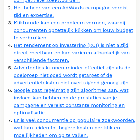
competitieve zoekwoorden.
Het beheer van een AdWords campagne vereist
tijd en expertise.
Klikfraude kan een probleem vormen, waarbij
concurrenten opzettelijk klikken om jouw budget
te verbruiken.
Het rendement op investering (ROI) is niet altijd
direct meetbaar en kan variëren afhankelijk van
verschillende factoren.
Advertenties kunnen minder effectief zijn als de
doelgroep niet goed wordt getarget of de
advertentieteksten niet overtuigend genoeg zijn.
Google past regelmatig zijn algoritmes aan, wat
invloed kan hebben op de prestaties van je
campagne en vereist constante monitoring en
optimalisatie.
Er is veel concurrentie op populaire zoekwoorden,
wat kan leiden tot hogere kosten per klik en
moeilijkheden om op te vallen.