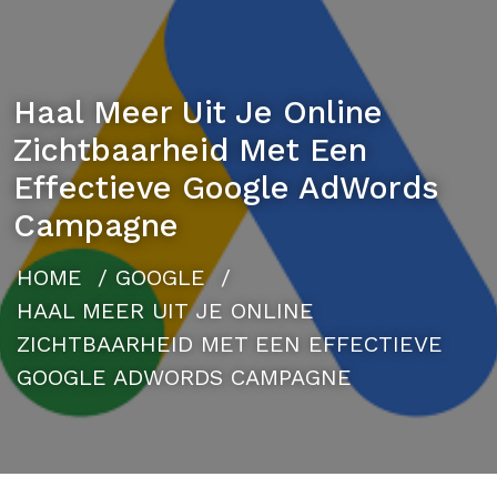
Haal Meer Uit Je Online
Zichtbaarheid Met Een
Effectieve Google AdWords
Campagne
HOME
/
GOOGLE
/
HAAL MEER UIT JE ONLINE
ZICHTBAARHEID MET EEN EFFECTIEVE
GOOGLE ADWORDS CAMPAGNE